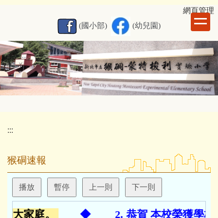
跳
網
頁管理
到
(國小部)
(幼兒園)
主
要
內
容
區
:::
猴硐速報
播放
暫停
上一則
下一則
硐大家庭。
◆
2. 恭賀 本校榮獲學