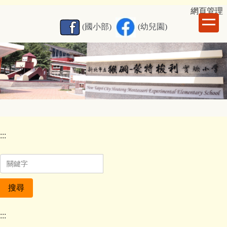
跳
網
頁管理
到
(國小部)
(幼兒園)
主
要
內
容
區
:::
搜尋
:::