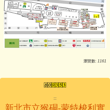
瀏覽數:
1161
:::
新北市立猴硐-蒙特梭利實