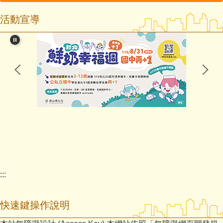
活動宣導
各處室資訊
課程計畫
家庭教育專區
預決算
主計資料
主計資料2
預決算月報公報(待確認)
:::
頭部連結
最新消息
快速鍵操作說明