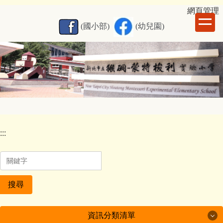
跳
網
頁管理
到
(國小部)
(幼兒園)
主
要
內
容
區
:::
搜尋
資訊分類清單