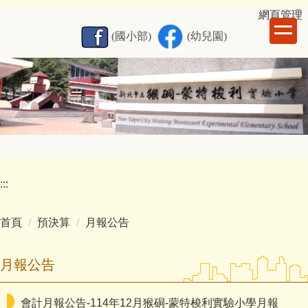
跳
網
頁管理
到
(國小部)
(幼兒園)
主
要
內
容
區
:::
首頁
預決算
月報公告
月報公告
會計月報公告-114年12月猴硐-蒙特梭利實驗小學月報