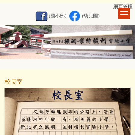
跳
網
頁管理
到
(國小部)
(幼兒園)
主
要
內
容
區
校長室