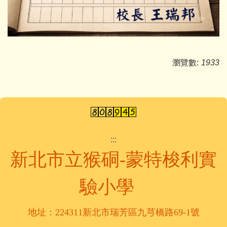
瀏覽數:
1933
:::
新北市立猴硐-蒙特梭利實
驗小學
地址：224311新北市瑞芳區九芎橋路69-1號