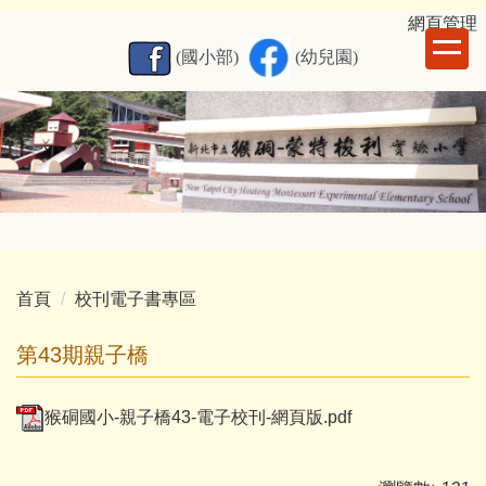
跳
網
頁管理
到
(國小部)
(幼兒園)
主
要
內
容
區
首頁
校刊電子書專區
第43期親子橋
猴硐國小-親子橋43-電子校刊-網頁版.pdf