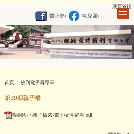
跳
網
頁管理
到
(國小部)
(幼兒園)
主
要
內
容
區
首頁
校刊電子書專區
第39期親子橋
猴硐國小-親子橋39-電子校刊-網頁.pdf