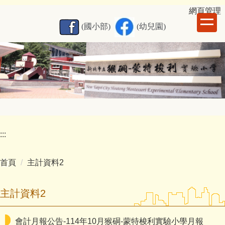
跳
網
頁管理
到
(國小部)
(幼兒園)
主
要
內
容
區
:::
首頁
主計資料2
主計資料2
會計月報公告-114年10月猴硐-蒙特梭利實驗小學月報