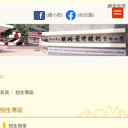
跳
網
頁管理
到
(國小部)
(幼兒園)
主
要
內
容
區
:::
首頁
招生專區
招生專區
招生簡章