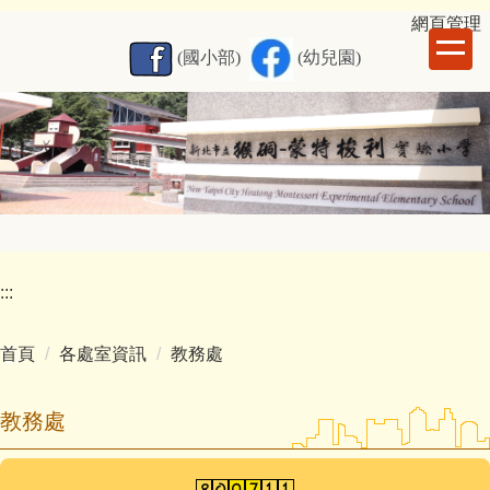
跳
網
頁管理
到
(國小部)
(幼兒園)
主
要
內
容
區
:::
首頁
各處室資訊
教務處
教務處