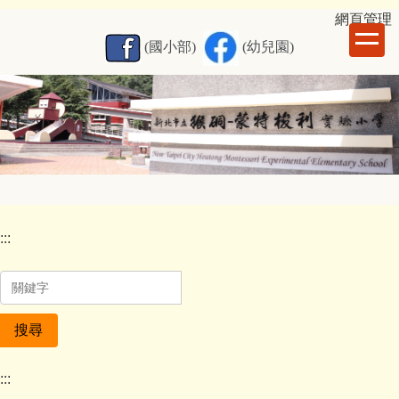
跳
網
頁管理
到
(國小部)
(幼兒園)
主
要
內
容
區
:::
搜尋
:::