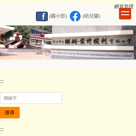
跳
網
頁管理
到
(國小部)
(幼兒園)
主
要
內
容
區
:::
搜尋
:::