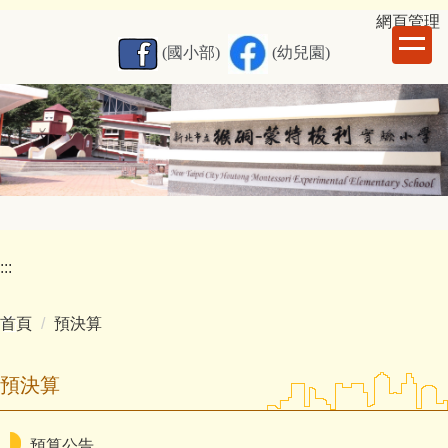
跳
網
頁管理
到
(國小部)
(幼兒園)
主
要
內
容
區
:::
首頁
預決算
預決算
預算公告