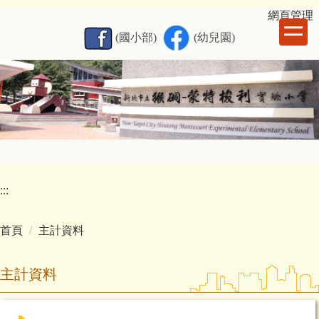
跳
網
頁管理
到
(國小部)
(幼兒園)
主
要
內
容
區
:::
首頁
主計資料
主計資料