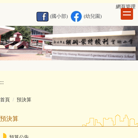
跳
網
頁管理
到
(國小部)
(幼兒園)
主
要
內
容
區
:::
首頁
預決算
預決算
預算公告