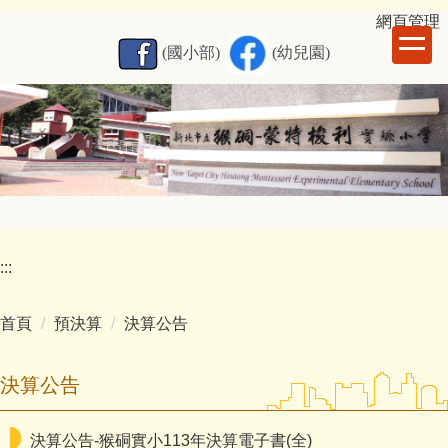
跳
網
頁管理
到
(國小部)
(幼兒園)
主
要
內
容
區
:::
首頁
預決算
決算公告
決算公告
決算公告-猴硐實小113年決算電子書(全)