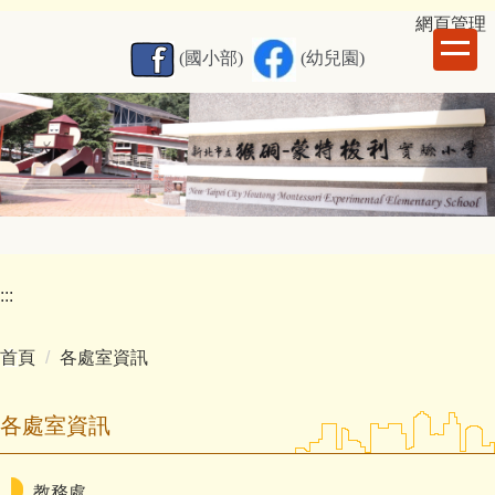
跳
網
頁管理
到
(國小部)
(幼兒園)
主
要
內
容
區
:::
首頁
各處室資訊
各處室資訊
教務處