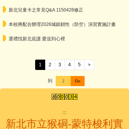
新北兒童卡之常見Q&A 1150428修正
本校將配合辦理2026城鎮韌性（防空）演習實施計畫
選禮找新北庇護 愛送到心裡
1
2
3
4
5
>
到
Go
:::
新北市立猴硐-蒙特梭利實