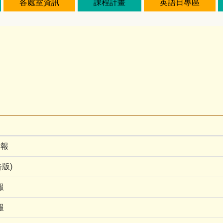
各處室資訊
課程計畫
英語日專區
月報
版)
報
報