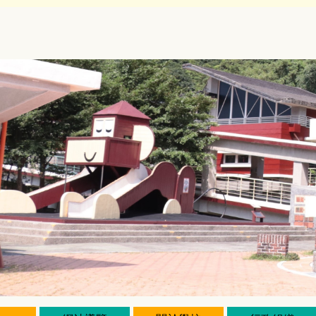
跳
到
主
要
內
容
區